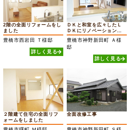
2階の全面リフォームをし
ＤＫと和室を広々したＬ
ました
ＤＫにリノベーションし
ま...
豊橋市西岩田
Ｔ様邸
豊橋市神野新田町
Ａ様
邸
詳しく見る
詳しく見る
２階建て住宅の全面リフ
全面改修工事
ォームをしました
豊橋市曙町
Ｍ様邸
豊橋市神野新田町
Ｓ様