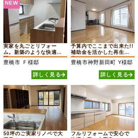
NEW
実家を丸ごとリフォー
予算内でここまで出来た!!
ム。新築のような快適空
補助金を活かした再生住
間へ!...
宅
豊橋市
Ｆ様邸
豊橋市神野新田町
Y様邸
詳しく見る
詳しく見る
50坪のご実家リノベで大
フルリフォームで安心で