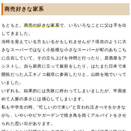
商売好きな家系
もともと、
商売の好きな家系
で、いろいろなことに父は手を出
してきました。
当時を覚えている方もいるかもしれませんが？現在のように大
きなスーパーではなく小規模な小さなスーパーが町のあちこち
に点在していて、その立ち上げを仲間と行ったり、居酒屋をア
シストし、自ら厨房に立って板前をしたり、はたまた日本で未
開拓だった人工キノコ栽培に参画したりと、山師を地でいって
いました。
いずれも、結果的には失敗に終わってしまいましたが、半面改
めて人脈の多さには感心してしまいます。
私も中学生の時、“忙しいので来い”と言われ泣きべそをかきな
がら、いやいやビヤガーデンで焼き鳥を焼くアルバイトをさせ
られた思い出があります。