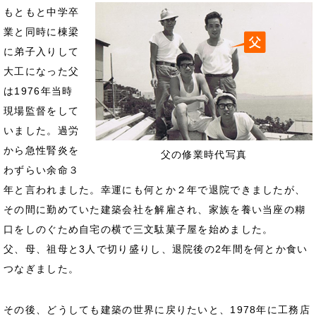
もともと中学卒
業と同時に棟梁
に弟子入りして
大工になった父
は1976年当時
現場監督をして
いました。過労
から急性腎炎を
父の修業時代写真
わずらい余命３
年と言われました。幸運にも何とか２年で退院できましたが、
その間に勤めていた建築会社を解雇され、家族を養い当座の糊
口をしのぐため自宅の横で三文駄菓子屋を始めました。
父、母、祖母と3人で切り盛りし、退院後の2年間を何とか食い
つなぎました。
その後、どうしても建築の世界に戻りたいと、1978年に工務店