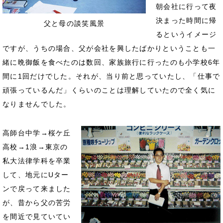
朝会社に行って夜
決まった時間に帰
父と母の談笑風景
るというイメージ
ですが、うちの場合、父が会社を興したばかりということも一
緒に晩御飯を食べたのは数回、家族旅行に行ったのも小学校6年
間に1回だけでした。それが、当り前と思っていたし、「仕事で
頑張っているんだ」くらいのことは理解していたので全く気に
なりませんでした。
高師台中学→桜ケ丘
高校→1浪→東京の
私大法律学科を卒業
して、地元にUター
ンで戻って来ました
が、昔から父の苦労
を間近で見ていてい