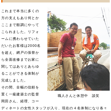
これまで本当に多くの
方の支えもあり何とか
ここまで順調にやって
こられました。リフォ
ームに携わらせていた
だいたお客様は2000名
を超え、網戸の張替か
ら全面改修までお家に
関してはありとあらゆ
ることができる体制が
完成しました。
その間、全幅の信頼を
置く一級建築士の監督
職人さんと休憩中 談笑
岡田さん、経理、コー
ディネートの女性スタッフが入り、現在の４名体制になり各々