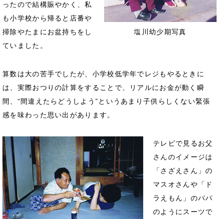
ったので結構賑やかく、私
も小学校から帰ると店番や
掃除やたまにお盆持ちをし
塩川幼少期写真
ていました。
算数は大の苦手でしたが、小学校低学年でレジもやるときに
は、実際おつりの計算をすることで、リアルにお金が動く瞬
間、“間違えたらどうしよう”というあまり子供らしくない緊張
感を味わった思い出があります。
テレビで見るお父
さんのイメージは
「さざえさん」の
マスオさんや「ド
ラえもん」のパパ
のようにスーツで