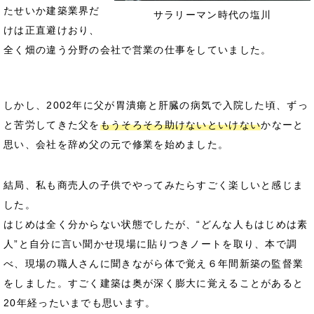
たせいか建築業界だ
サラリーマン時代の塩川
けは正直避けおり、
全く畑の違う分野の会社で営業の仕事をしていました。
しかし、2002年に父が胃潰瘍と肝臓の病気で入院した頃、ずっ
と苦労してきた父を
もうそろそろ助けないといけない
かなーと
思い、会社を辞め父の元で修業を始めました。
結局、私も商売人の子供でやってみたらすごく楽しいと感じま
した。
はじめは全く分からない状態でしたが、“どんな人もはじめは素
人”と自分に言い聞かせ現場に貼りつきノートを取り、本で調
べ、現場の職人さんに聞きながら体で覚え６年間新築の監督業
をしました。すごく建築は奥が深く膨大に覚えることがあると
20年経ったいまでも思います。