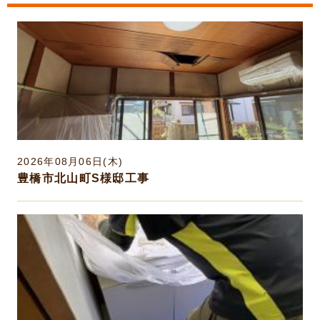
「しおちゃん新聞」6月号をご縁の
あったお客様421名様に発送いたし
ました。
2026年5月17日(日)
豊橋市議会だより５月号に広告を載
せていただきました♬
2026年08月06日(木)
豊橋市北山町S様邸工事
2026年3月26日(木)
「しおちゃん新聞」4月号をご縁の
あったお客様407名様に発送いたし
ました。
2026年3月22日(日)
３月２７日（金）黄色いチラシを中