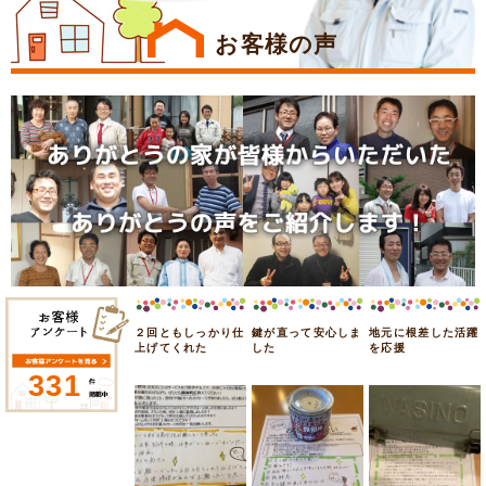
お客様の声
２回ともしっかり仕
鍵が直って安心しま
地元に根差した活躍
上げてくれた
した
を応援
331