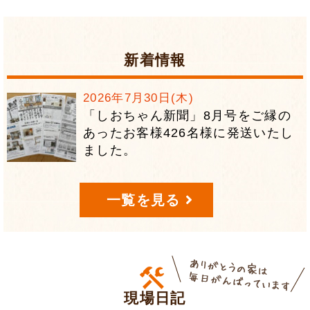
新着情報
2026年7月30日(木)
「しおちゃん新聞」8月号をご縁の
あったお客様426名様に発送いたし
ました。
2026年6月12日(金)
一覧を見る
6月12日（金）黄色いチラシを中日
新聞朝刊に折込みます♬
2026年5月28日(木)
現場日記