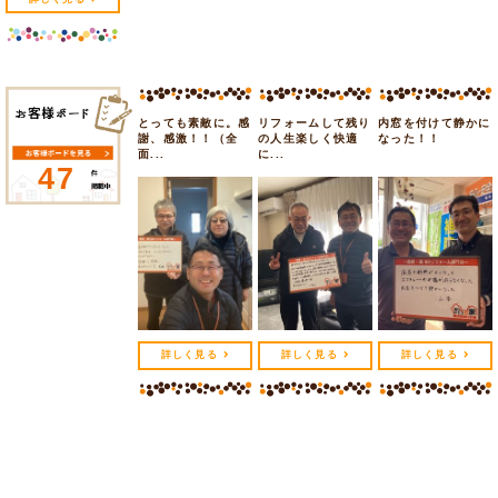
とっても素敵に。感
リフォームして残り
内窓を付けて静かに
謝、感激！！（全
の人生楽しく快適
なった！！
面...
に...
47
詳しく見る
詳しく見る
詳しく見る