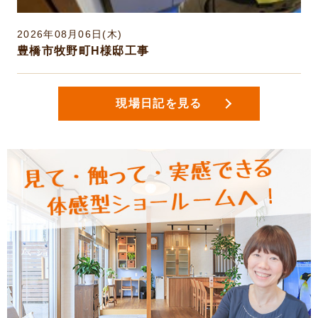
日新聞朝刊に折込みます♬
2026年08月06日(木)
豊橋市牧野町H様邸工事
2026年2月5日(木)
「しおちゃん新聞」2月号をご縁の
あったお客様394名様に発送いたし
現場日記を見る
ました。
2026年1月30日(金)
LIXIL豊橋ショールームイベント2月
14日（土）15日（日）開催♪
2026年1月11日(日)
１月９日（金）黄色いチラシを中日
新聞朝刊に折込みます♬