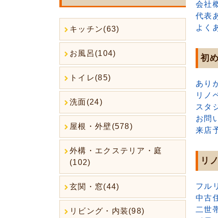
会社
代表
よく
キッチン(63)
お風呂(104)
初
トイレ(85)
あり
リノ
洗面(24)
スタ
お問
屋根・外壁(578)
来店
外構・エクステリア・庭
リ
(102)
フル
玄関・窓(44)
中古
二世
リビング・内装(98)