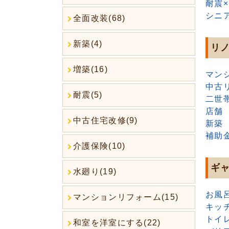
耐震
シニ
全面改装(68)
新築(4)
リ
増築(16)
マン
中古
耐震(5)
二世
店舗
中古住宅改修(9)
新築
補助
介護保険(10)
ギ
水廻り(19)
お風
マンションリフォーム(15)
キッ
トイ
和室を洋室にする(22)