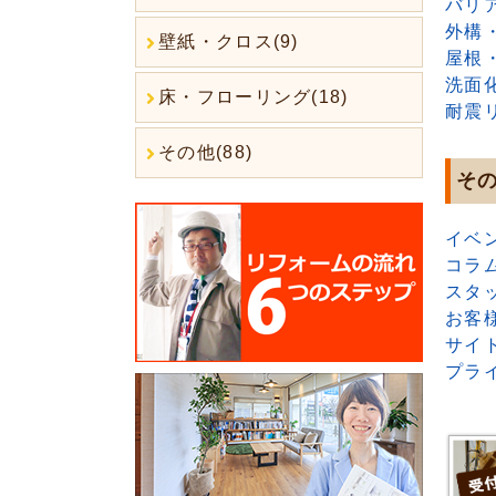
バリ
外構
壁紙・クロス(9)
屋根
洗面
床・フローリング(18)
耐震
その他(88)
そ
イベ
コラ
スタ
お客
サイ
プラ