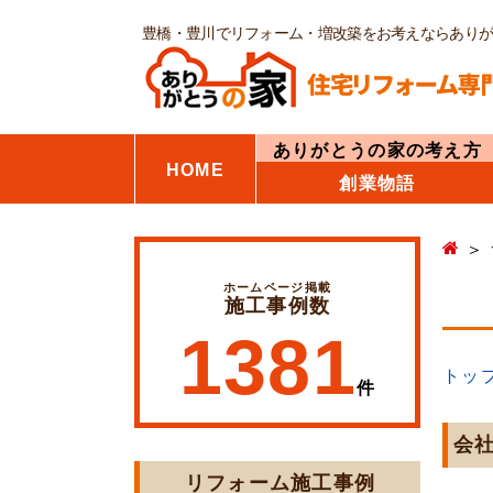
豊橋・豊川でリフォーム・増改築をお考えならあり
ありがとうの家の考え方
HOME
創業物語
ホームページ掲載
施工事例数
1381
トッ
件
会
リフォーム施工事例