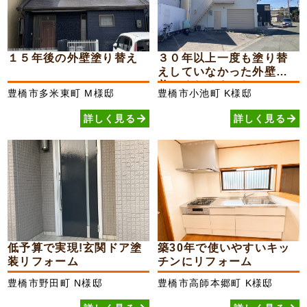
１５年後の外壁塗り替え
３０年以上一度も塗り替
えしていなかった外壁が
美しくなりました
豊橋市多米東町
M様邸
豊橋市小池町
K様邸
詳しく見る
詳しく見る
低予算で実現!玄関ドア塗
築30年で使いやすいキッ
装リフォーム
チンにリフォーム
豊橋市野田町
N様邸
豊橋市高師本郷町
K様邸