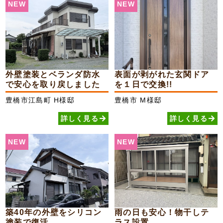
NEW
NEW
外壁塗装とベランダ防水
表面が剥がれた玄関ドア
で安心を取り戻しました
を１日で交換!!
豊橋市江島町
H様邸
豊橋市
M様邸
詳しく見る
詳しく見る
NEW
NEW
築40年の外壁をシリコン
雨の日も安心！物干しテ
塗装で復活
ラス設置