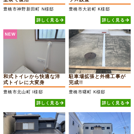
豊橋市神野新田町
N様邸
豊橋市大岩町
K様邸
詳しく見る
詳しく見る
NEW
和式トイレから快適な洋
駐車場拡張と外構工事が
式トイレに大変身
完成!!
豊橋市北山町
I様邸
豊橋市曙町
K様邸
詳しく見る
詳しく見る