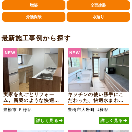
増築
全面改装
介護保険
水廻り
最新施工事例から探す
NEW
NEW
実家を丸ごとリフォー
キッチンの使い勝手にこ
ム。新築のような快適空
だわった、快適水まわり
間へ!!【水廻り編】
リフォーム
豊橋市
Ｆ様邸
豊橋市大岩町
U様邸
詳しく見る
詳しく見る