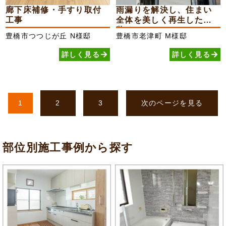
廊下床補修・手すり取付
雨漏りを解決し、住まい
工事
全体を美しく再生した外
装リフォーム
豊橋市つつじが丘
N様邸
豊橋市老津町
M様邸
詳しく見る
詳しく見る
1
2
3
次のページを見る
部位別施工事例から探す