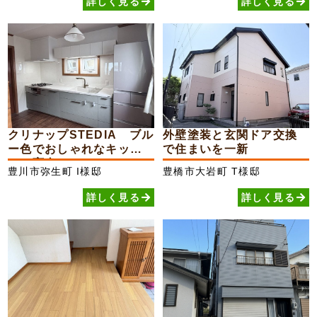
詳しく見る
詳しく見る
クリナップSTEDIA ブル
外壁塗装と玄関ドア交換
ー色でおしゃれなキッチ
で住まいを一新
ンに変身
豊川市弥生町
I様邸
豊橋市大岩町
T様邸
詳しく見る
詳しく見る