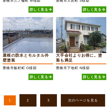
豊橋市三ノ輪町
M様邸
豊橋市大岩町
S様邸
詳しく見る
詳しく見る
屋根の防水とモルタル外
大手会社よりお得に。塗
壁塗装
装も満足
豊橋市飯村町
O様邸
豊橋市下地町
N様邸
詳しく見る
詳しく見る
1
2
3
次のページを見る