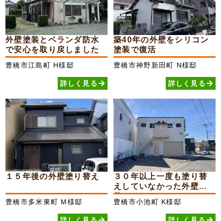
外壁塗装とベランダ防水
築40年の外壁をシリコン
で安心を取り戻しました
塗装で復活
豊橋市江島町
H様邸
豊橋市神野新田町
N様邸
詳しく見る
詳しく見る
１５年後の外壁塗り替え
３０年以上一度も塗り替
えしていなかった外壁が
美...
豊橋市多米東町
M様邸
豊橋市小池町
K様邸
詳しく見る
詳しく見る