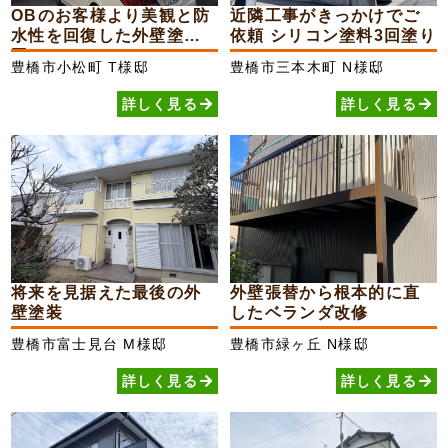
OBのお客様より美観と防
近隣工事がきっかけでご
水性を回復した外壁塗装
依頼 シリコン塗料3回塗り
工...
豊橋市小松町
T様邸
豊橋市三本木町
N様邸
詳しく見る
詳しく見る
将来を見据えた最後の外
外壁張替から根本的に直
壁塗装
したベランダ改修
豊橋市富士見台
M様邸
豊橋市緑ヶ丘
N様邸
詳しく見る
詳しく見る