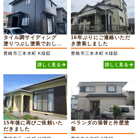
タイル調サイディング
16年ぶりにご連絡いただ
塗りつぶし塗装でおしゃ
き塗装しました
れ...
豊橋市三本木町
K様邸
豊橋市三本木町
K様邸
詳しく見る
詳しく見る
15年後に再びご依頼いた
ベランダの張替と外壁塗
だきました
装