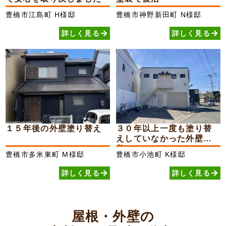
豊橋市江島町
H様邸
豊橋市神野新田町
N様邸
詳しく見る
詳しく見る
１５年後の外壁塗り替え
３０年以上一度も塗り替
えしていなかった外壁が
美...
豊橋市多米東町
M様邸
豊橋市小池町
K様邸
詳しく見る
詳しく見る
屋根・外壁の