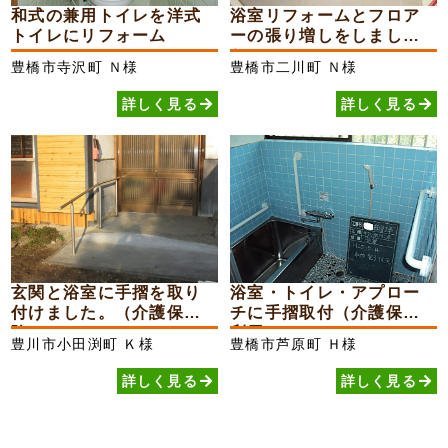
和式の兼用トイレを洋式
浴室リフォームとフロア
トイレにリフォーム
ーの張り増しをしまし
た。
豊橋市寺沢町
Ｎ様
豊橋市二川町
Ｎ様
詳しく見る
詳しく見る
玄関と浴室に手摺を取り
浴室・トイレ・アプロー
付けました。（介護保
チに手摺取付（介護保険
険）
利用）
豊川市小田渕町
Ｋ様
豊橋市芦原町
Ｈ様
詳しく見る
詳しく見る