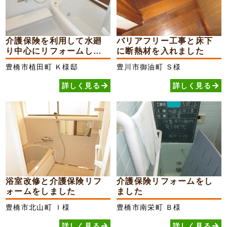
介護保険を利用して水廻
バリアフリー工事と床下
り中心にリフォームしま
に断熱材を入れました
した
豊橋市植田町
Ｋ様邸
豊川市御油町
Ｓ様
詳しく見る
詳しく見る
浴室改修と介護保険リフ
介護保険リフォームをし
ォームをしました
ました
豊橋市北山町
Ｉ様
豊橋市南栄町
Ｂ様
詳しく見る
詳しく見る