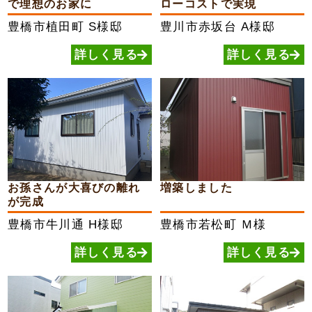
で理想のお家に
ローコストで実現
豊橋市植田町
S様邸
豊川市赤坂台
A様邸
詳しく見る
詳しく見る
お孫さんが大喜びの離れ
増築しました
が完成
豊橋市牛川通
H様邸
豊橋市若松町
Ｍ様
詳しく見る
詳しく見る