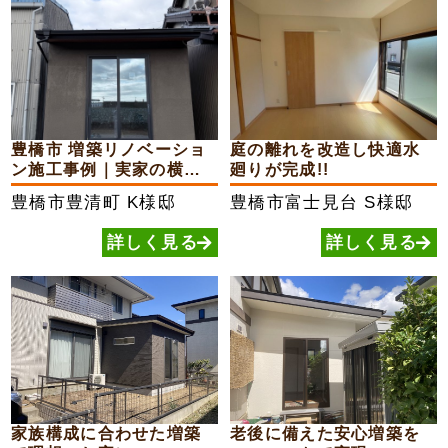
豊橋市 増築リノベーショ
庭の離れを改造し快適水
ン施工事例｜実家の横に
廻りが完成!!
16...
豊橋市豊清町
K様邸
豊橋市富士見台
S様邸
詳しく見る
詳しく見る
家族構成に合わせた増築
老後に備えた安心増築を