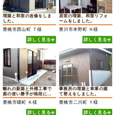
増築と和室の改修をしま
居室の増築、和室リフォ
した。
ームをしました。
豊橋市西山町
Ｔ様
豊川市本野町
Ｈ様
詳しく見る
詳しく見る
離れの新築と外構工事で
事務所の増築と車庫の建
庭の使い勝手が格段にア
て替えをしました。
ップ！
豊橋市曙町
Ｋ様
豊橋市二川町
Ｙ様
詳しく見る
詳しく見る