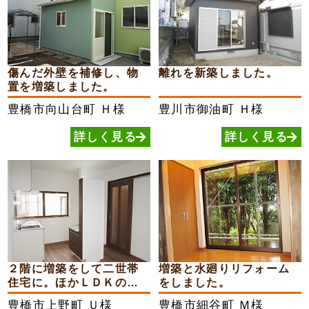
傷んだ外壁を補修し、物
離れを新築しました。
置を増築しました。
豊橋市向山台町
Ｈ様
豊川市御油町
Ｈ様
詳しく見る
詳しく見る
２階に増築をして二世帯
増築と水廻りリフォーム
住宅に。ほかＬＤＫのリ
をしました。
フ...
豊橋市上野町
Ｕ様
豊橋市細谷町
Ｍ様