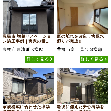
豊橋市 増築リノベーショ
庭の離れを改造し快適水
ン施工事例｜実家の横に
廻りが完成!!
16...
豊橋市豊清町
K様邸
豊橋市富士見台
S様邸
詳しく見る
詳しく見る
家族構成に合わせた増築
老後に備えた安心増築を