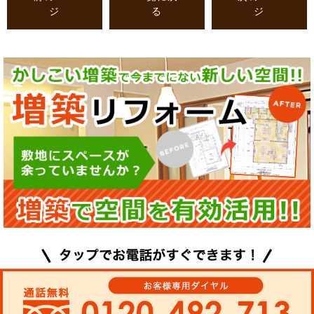
ジ
る
ジ