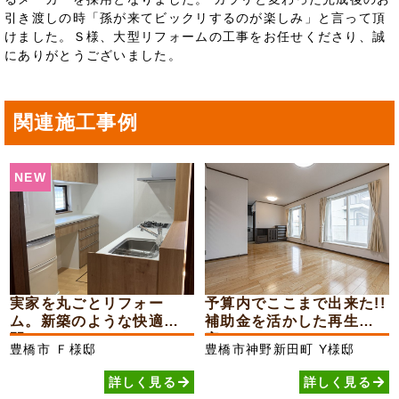
引き渡しの時「孫が来てビックリするのが楽しみ」と言って頂
けました。Ｓ様、大型リフォームの工事をお任せくださり、誠
にありがとうございました。
関連施工事例
NEW
実家を丸ごとリフォー
予算内でここまで出来た!!
ム。新築のような快適空
補助金を活かした再生住
間へ!...
宅
豊橋市
Ｆ様邸
豊橋市神野新田町
Y様邸
詳しく見る
詳しく見る