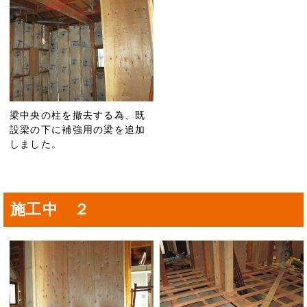
梁中央の柱を撤去する為、既
設梁の下に補強用の梁を追加
しました。
施工中 ２