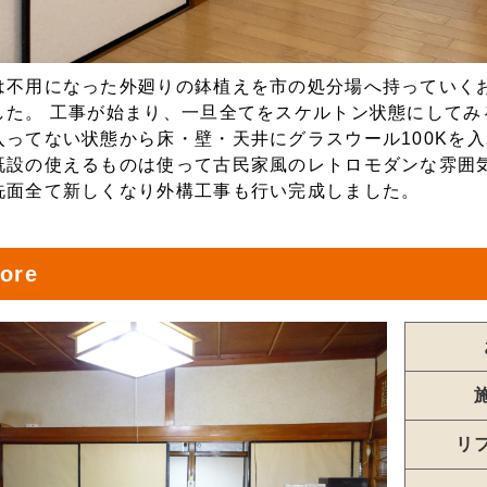
は不用になった外廻りの鉢植えを市の処分場へ持っていく
した。 工事が始まり、一旦全てをスケルトン状態にして
入ってない状態から床・壁・天井にグラスウール100Kを
既設の使えるものは使って古民家風のレトロモダンな雰囲
洗面全て新しくなり外構工事も行い完成しました。
ore
リ