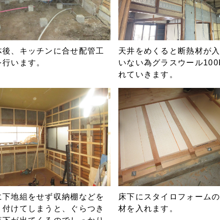
体後、キッチンに合せ配管工
天井をめくると断熱材が
を行います。
いない為グラスウール100
れていきます。
に下地組をせず収納棚などを
床下にスタイロフォーム
り付けてしまうと、ぐらつき
材を入れます。