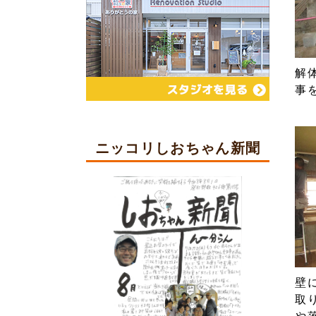
解
事
ニッコリしおちゃん新聞
壁
取