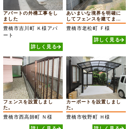
アパートの外構工事をし
あいまいな境界を明確に
ました
してフェンスを建てまし
た
豊橋市吉川町
Ｋ様アパ
豊橋市老松町
Ｆ様
ート
詳しく見る
詳しく見る
フェンスを設置しまし
カーポートを設置しまし
た。
た。
豊橋市西高師町
Ｎ様
豊橋市牧野町
Ｈ様
詳しく見る
詳しく見る