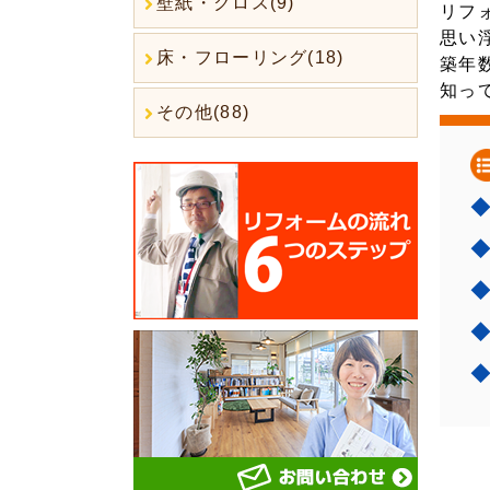
壁紙・クロス(9)
リフ
思い
床・フローリング(18)
築年
知っ
その他(88)