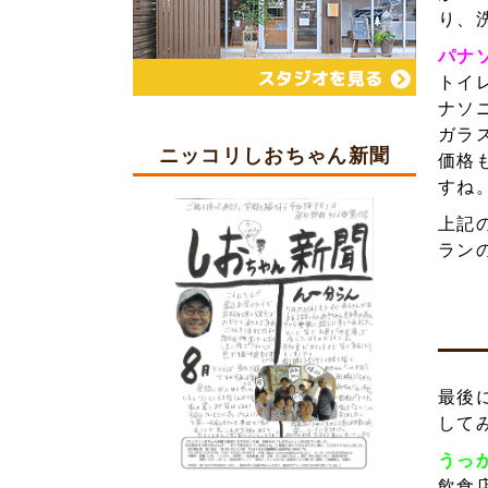
り、
パナ
トイ
ナソ
ガラ
ニッコリしおちゃん新聞
価格
すね
上記
ラン
最後
して
うっ
飲食