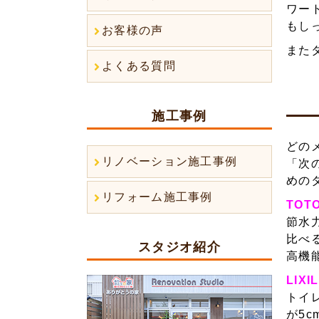
ワー
もし
お客様の声
また
よくある質問
施工事例
どの
リノベーション施工事例
「次
めの
リフォーム施工事例
TO
節水
比べ
スタジオ紹介
高機
LIX
トイ
が5