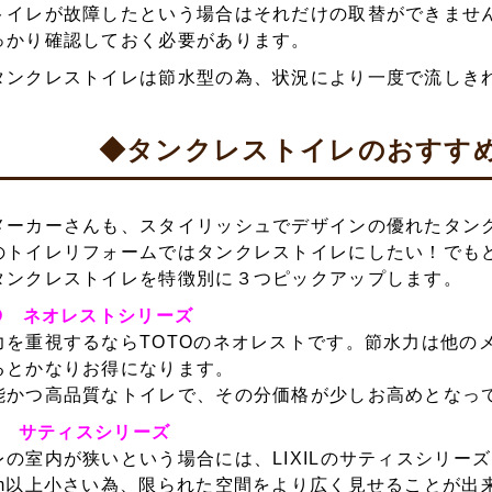
トイレが故障したという場合はそれだけの取替ができませ
っかり確認しておく必要があります。
タンクレストイレは節水型の為、状況により一度で流しき
◆タンクレストイレのおすす
メーカーさんも、スタイリッシュでデザインの優れたタン
のトイレリフォームではタンクレストイレにしたい！でも
タンクレストイレを特徴別に３つピックアップします。
TO ネオレストシリーズ
力を重視するならTOTOのネオレストです。節水力は他の
るとかなりお得になります。
能かつ高品質なトイレで、その分価格が少しお高めとなっ
IL サティスシリーズ
レの室内が狭いという場合には、LIXILのサティスシリー
cm以上小さい為、限られた空間をより広く見せることが出