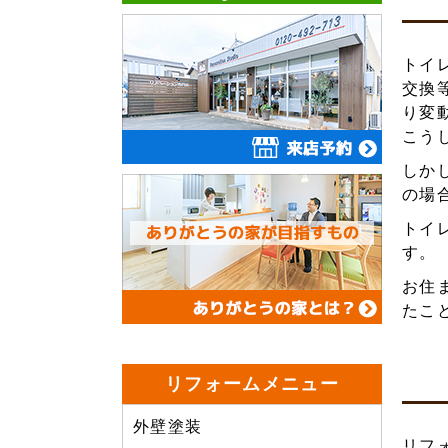
トイ
交換
り変
こう
しか
の場
トイ
す。
お住
たこ
リフォームメニュー
外壁塗装
リフ