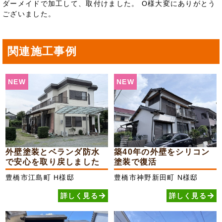
ダーメイドで加工して、取付けました。 O様大変にありがとう
ございました。
関連施工事例
NEW
NEW
外壁塗装とベランダ防水
築40年の外壁をシリコン
で安心を取り戻しました
塗装で復活
豊橋市江島町
H様邸
豊橋市神野新田町
N様邸
詳しく見る
詳しく見る