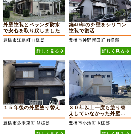
外壁塗装とベランダ防水
築40年の外壁をシリコン
で安心を取り戻しました
塗装で復活
豊橋市江島町
H様邸
豊橋市神野新田町
N様邸
詳しく見る
詳しく見る
１５年後の外壁塗り替え
３０年以上一度も塗り替
えしていなかった外壁が
美...
豊橋市多米東町
M様邸
豊橋市小池町
K様邸
詳しく見る
詳しく見る