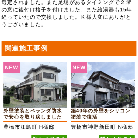
選定されました。また足場があるタイミングで２階
の窓に後付け格子を付けました。また給湯器も15年
経っていたので交換しました。Ｋ様大変にありがと
うございました。
関連施工事例
NEW
NEW
外壁塗装とベランダ防水
築40年の外壁をシリコン
で安心を取り戻しました
塗装で復活
豊橋市江島町
H様邸
豊橋市神野新田町
N様邸