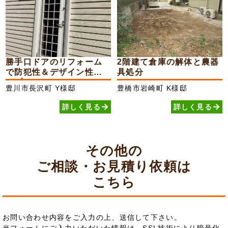
勝手口ドアのリフォーム
2階建て倉庫の解体と農器
で防犯性＆デザイン性ア
具処分
ップ
豊川市長沢町
Y様邸
豊橋市岩崎町
K様邸
詳しく見る
詳しく見る
その他の
ご相談・お見積り依頼は
こちら
お問い合わせ内容をご入力の上、送信して下さい。
当フォームにご入力いただいた情報は、SSL技術により暗号化