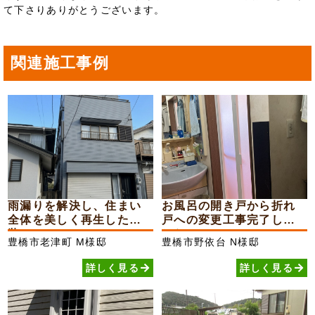
て下さりありがとうございます。
関連施工事例
雨漏りを解決し、住まい
お風呂の開き戸から折れ
全体を美しく再生した外
戸への変更工事完了しま
装...
した
豊橋市老津町
M様邸
豊橋市野依台
N様邸
詳しく見る
詳しく見る