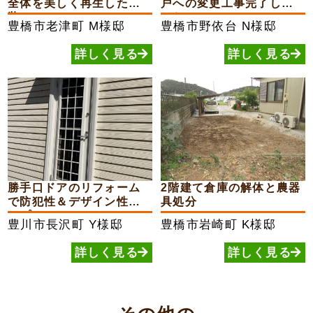
全体を美しく再生した外
戸への変更工事完了しま
装...
した
豊橋市老津町
M様邸
豊橋市野依台
N様邸
詳しく見る
詳しく見る
勝手口ドアのリフォーム
2階建て倉庫の解体と農器
で防犯性＆デザイン性ア
具処分
ップ
豊川市長沢町
Y様邸
豊橋市岩崎町
K様邸
詳しく見る
詳しく見る