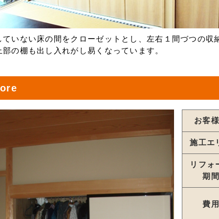
していない床の間をクローゼットとし、左右１間づつの収
上部の棚も出し入れがし易くなっています。
ore
お客
施工エ
リフォ
期
費