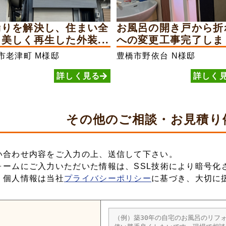
漏りを解決し、住まい全
お風呂の開き戸から折
美しく再生した外装...
への変更工事完了しま
市老津町
M様邸
豊橋市野依台
N様邸
詳しく見る
詳しく
その他の
ご相談・お見積り
い合わせ内容をご入力の上、送信して下さい。
ォームにご入力いただいた情報は、SSL技術により暗号化
、個人情報は当社
プライバシーポリシー
に基づき、大切に