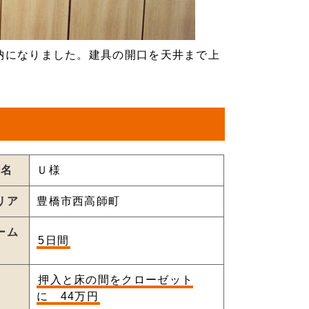
納になりました。建具の開口を天井まで上
様名
Ｕ様
リア
豊橋市西高師町
ーム
5日間
間
押入と床の間をクローゼット
用
に 44万円