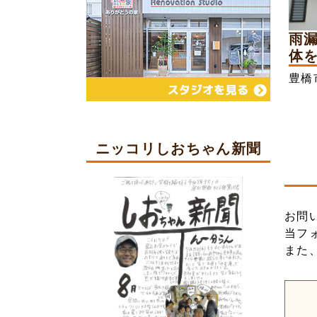
雨
体を
豊橋
ニッコリしおちゃん新聞
お問
当フ
また