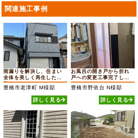
関連施工事例
雨漏りを解決し、住まい
お風呂の開き戸から折れ
全体を美しく再生した外
戸への変更工事完了しま
装...
した
豊橋市老津町
M様邸
豊橋市野依台
N様邸
詳しく見る
詳しく見る