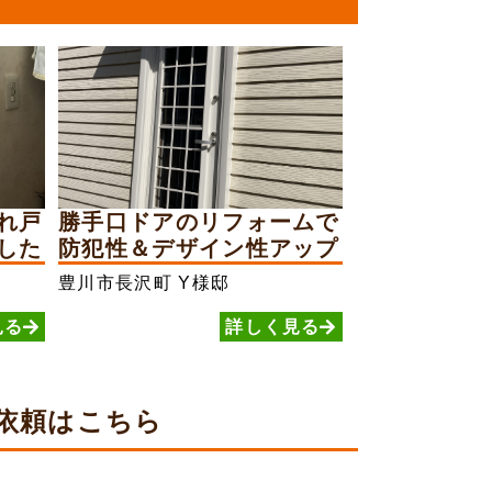
れ戸
勝手口ドアのリフォームで
した
防犯性＆デザイン性アップ
豊川市長沢町
Y様邸
見る
詳しく見る
依頼は
こちら