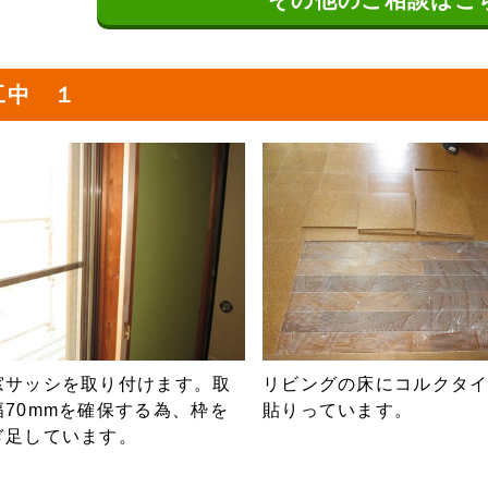
その他の
ご相談はこ
工中 １
窓サッシを取り付けます。取
リビングの床にコルクタ
幅70mmを確保する為、枠を
貼りっています。
ぎ足しています。