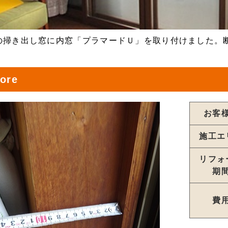
の掃き出し窓に内窓「プラマードＵ」を取り付けました。
ore
お客
施工エ
リフォ
期
費