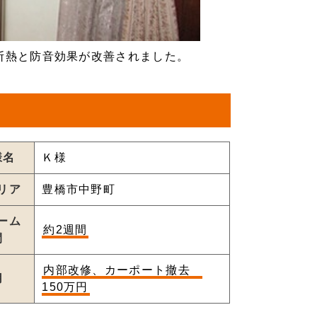
断熱と防音効果が改善されました。
様名
Ｋ様
リア
豊橋市中野町
ーム
約2週間
間
内部改修、カーポート撤去
用
150万円