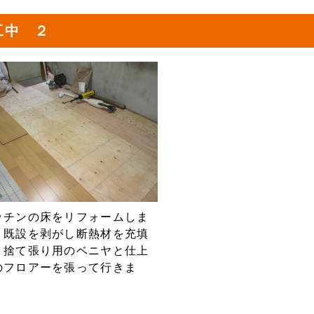
工中 ２
ッチンの床をリフォームしま
。既設を剥がし断熱材を充填
、捨て張り用のベニヤと仕上
のフロアーを張って行きま
。