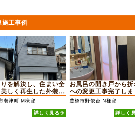
連施工事例
漏りを解決し、住まい全
お風呂の開き戸から折
美しく再生した外装...
への変更工事完了しま
市老津町
M様邸
豊橋市野依台
N様邸
詳しく見る
詳しく