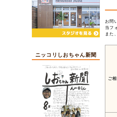
お問
当フ
また
ニッコリしおちゃん新聞
ご相