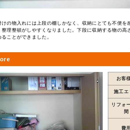
付けの物入れには上段の棚しかなく、収納にとても不便を
、整理整頓がしやすくなりました。下段に収納する物の高
めることができました。
ore
お客
施工エ
リフォ
間
費