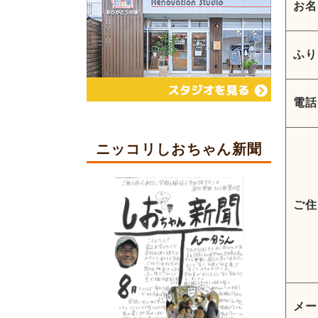
お名
ふり
電話
ニッコリしおちゃん新聞
ご住
メー