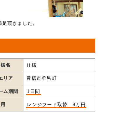
満足頂きました。
客様名
Ｈ様
エリア
豊橋市牟呂町
ーム期間
1日間
費用
レンジフード取替 8万円