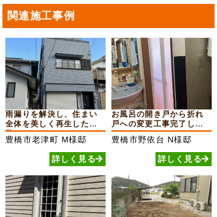
関連施工事例
雨漏りを解決し、住まい
お風呂の開き戸から折れ
全体を美しく再生した外
戸への変更工事完了しま
装...
した
豊橋市老津町
M様邸
豊橋市野依台
N様邸
詳しく見る
詳しく見る