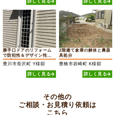
詳しく見る
詳しく見る
勝手口ドアのリフォーム
2階建て倉庫の解体と農器
で防犯性＆デザイン性ア
具処分
ップ
豊川市長沢町
Y様邸
豊橋市岩崎町
K様邸
詳しく見る
詳しく見る
その他の
ご相談・お見積り依頼は
こちら