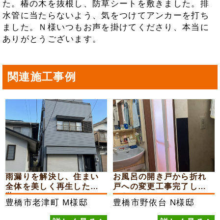
た。椿の木を抜根し、防草シートを敷きました。排
水管に当たらないよう、気をつけてアンカーを打ち
ました。Ｎ様いつもお声を掛けてくださり、本当に
ありがとうございます。
関連施工事例
雨漏りを解決し、住まい
お風呂の開き戸から折れ
全体を美しく再生した外
戸への変更工事完了しま
装...
した
豊橋市老津町
M様邸
豊橋市野依台
N様邸