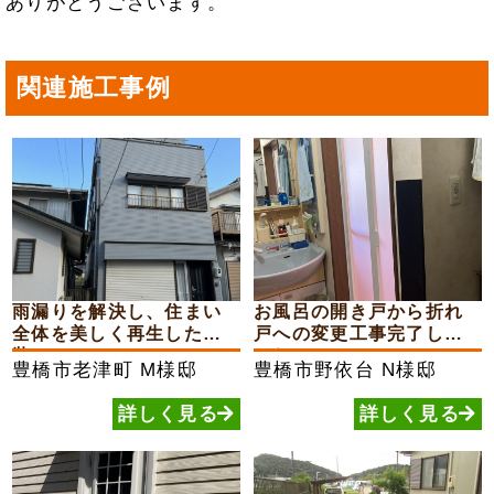
ありがとうございます。
関連施工事例
雨漏りを解決し、住まい
お風呂の開き戸から折れ
全体を美しく再生した外
戸への変更工事完了しま
装...
した
豊橋市老津町
M様邸
豊橋市野依台
N様邸
詳しく見る
詳しく見る