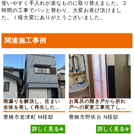
使いやすく手入れが楽なものに取り替えました。２
時間の工事でパッと替わり、大変お喜び頂けまし
た。Ｉ様大変にありがとうございました。
関連施工事例
雨漏りを解決し、住まい
お風呂の開き戸から折れ
全体を美しく再生した外
戸への変更工事完了しま
装...
した
豊橋市老津町
M様邸
豊橋市野依台
N様邸
詳しく見る
詳しく見る