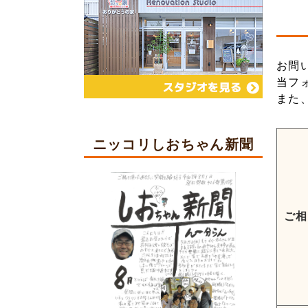
お問
当フ
また
ニッコリしおちゃん新聞
ご相