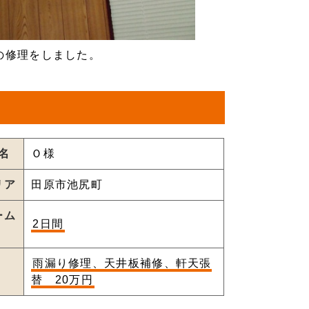
の修理をしました。
名
Ｏ様
リア
田原市池尻町
ーム
2日間
雨漏り修理、天井板補修、軒天張
替 20万円