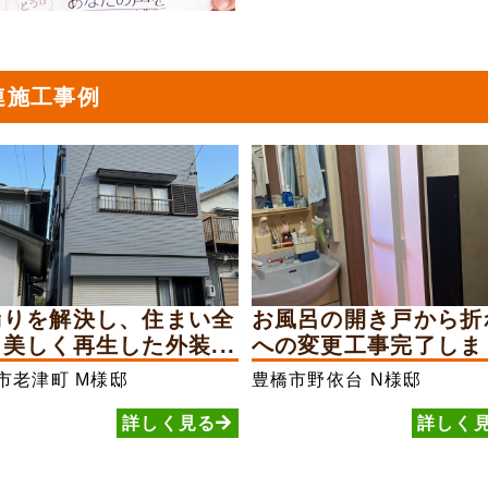
連施工事例
漏りを解決し、住まい全
お風呂の開き戸から折
美しく再生した外装...
への変更工事完了しま
市老津町
M様邸
豊橋市野依台
N様邸
詳しく見る
詳しく