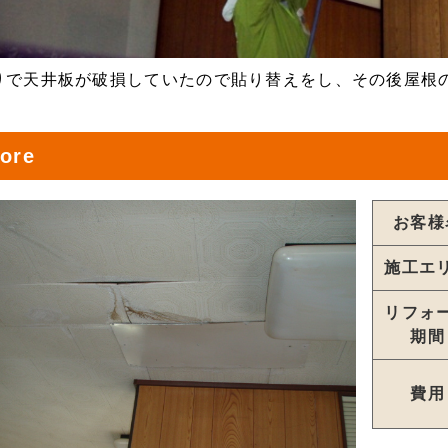
りで天井板が破損していたので貼り替えをし、その後屋根
ore
お客様
施工エ
リフォ
期間
費用