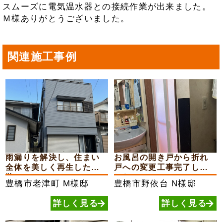
スムーズに電気温水器との接続作業が出来ました。
Ｍ様ありがとうございました。
関連施工事例
雨漏りを解決し、住まい
お風呂の開き戸から折れ
全体を美しく再生した外
戸への変更工事完了しま
装...
した
豊橋市老津町
M様邸
豊橋市野依台
N様邸
詳しく見る
詳しく見る