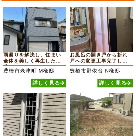
雨漏りを解決し、住まい
お風呂の開き戸から折れ
全体を美しく再生した外
戸への変更工事完了しま
装...
した
豊橋市老津町
M様邸
豊橋市野依台
N様邸
詳しく見る
詳しく見る