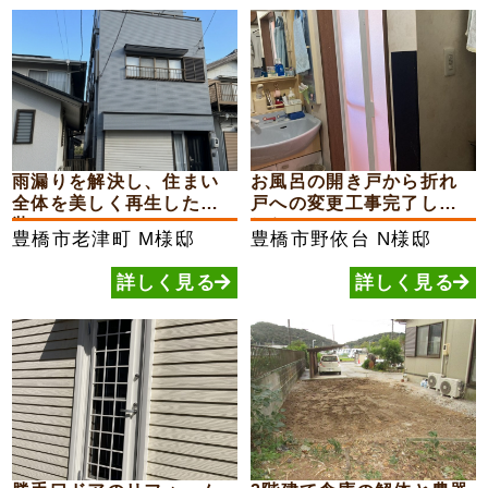
雨漏りを解決し、住まい
お風呂の開き戸から折れ
全体を美しく再生した外
戸への変更工事完了しま
装...
した
豊橋市老津町
M様邸
豊橋市野依台
N様邸
詳しく見る
詳しく見る