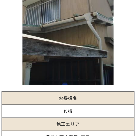
お客様名
Ｋ様
施工エリア