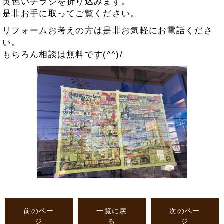
黄色いチラシを折り込みます。
是非お手に取ってご覧ください。
リフォームお考えの方は是非お気軽にお電話くださ
い。
もちろん相談は無料です(^^)/
前のペー
一覧に戻
次のペー
ジ
る
ジ