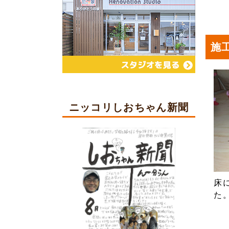
施
ニッコリしおちゃん新聞
床
た