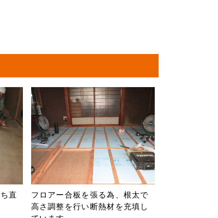
打ち直
フロアー合板を張る為、根太で
高さ調整を行い断熱材を充填し