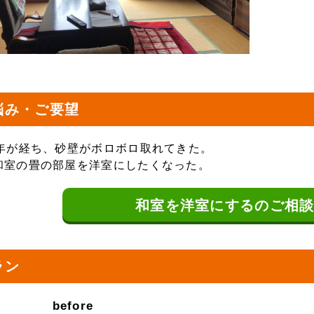
悩み・ご要望
0年が経ち、砂壁がボロボロ取れてきた。
和室の畳の部屋を洋室にしたくなった。
和室を洋室にするの
ご相
ラン
before