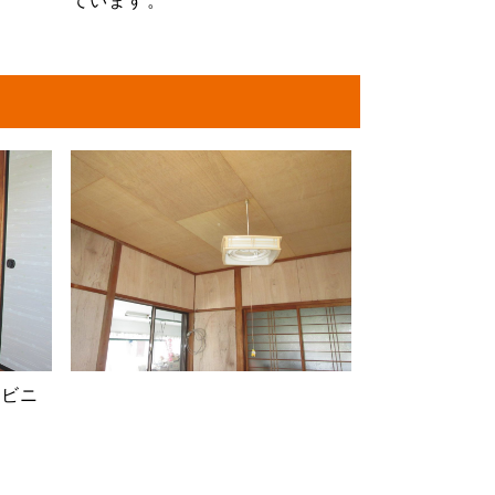
ています。
、ビニ
。