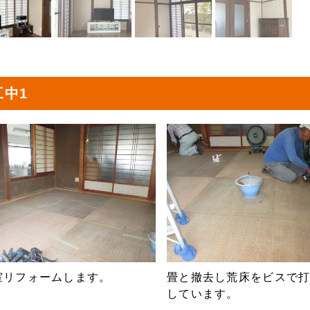
工中1
室リフォームします。
畳と撤去し荒床をビスで
しています。