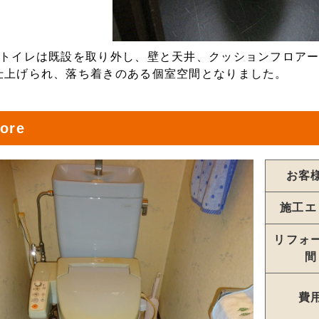
のトイレは既設を取り外し、壁と天井、クッションフロア
仕上げられ、落ち着きのある個室空間となりました。
ore
お客
施工エ
リフォ
間
費