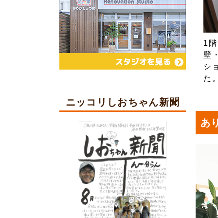
1
壁
シ
た
ニッコリしおちゃん新聞
あ