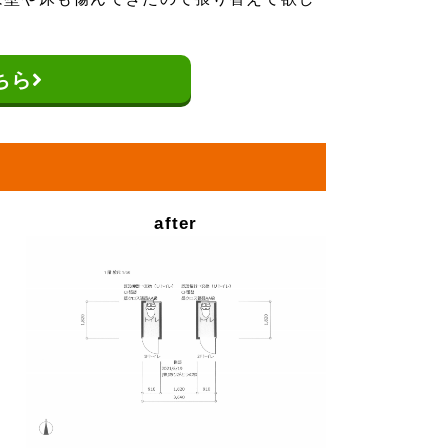
ちら
after