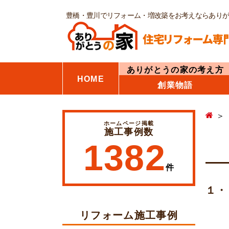
豊橋・豊川でリフォーム・増改築をお考えならあり
ありがとうの家の考え方
HOME
創業物語
ホームページ掲載
施工事例数
1382
件
１・
リフォーム施工事例