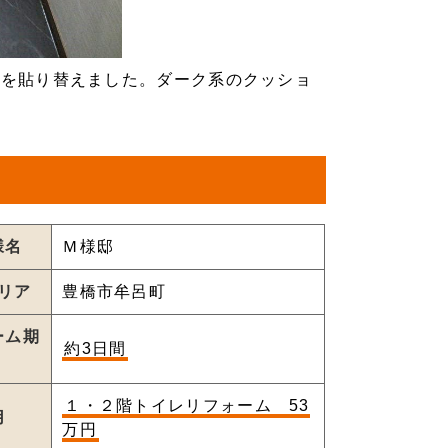
ーを貼り替えました。ダーク系のクッショ
様名
Ｍ様邸
リア
豊橋市牟呂町
ーム期
約3日間
１・２階トイレリフォーム 53
用
万円