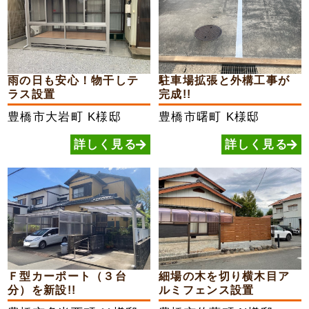
雨の日も安心！物干しテ
駐車場拡張と外構工事が
ラス設置
完成!!
豊橋市大岩町
K様邸
豊橋市曙町
K様邸
詳しく見る
詳しく見る
Ｆ型カーポート（３台
細場の木を切り横木目ア
分）を新設!!
ルミフェンス設置