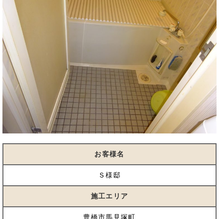
お客様名
Ｓ様邸
施工エリア
豊橋市馬見塚町