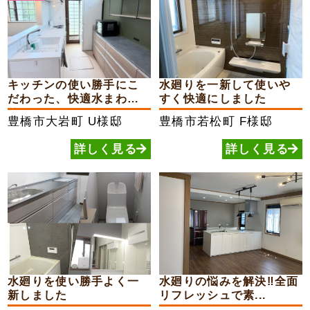
キッチンの使い勝手にこ
水廻りを一新して使いや
だわった、快適水まわり
すく快適にしました
リ...
豊橋市大岩町
U様邸
豊橋市若松町
F様邸
詳しく見る
詳しく見る
水廻りを使い勝手よく一
水廻りの悩みを解決‼︎全面
新しました
リフレッシュで素...